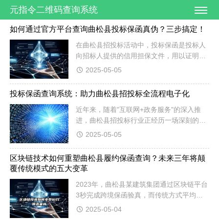
元指令二维码查询系统
如何通过官方平台查询曲松县投标保函真伪？三步搞定！
在曲松县招投标活动中，投标保函是投标人
向招标人提供的信用担保文件，用以证明投
标人的诚意和履约能力。然而，市场上存在
2025-05-05
伪造或无效的投标保函，一旦使用假保函，
不仅可能导致投标无效，还可能面临法律风
投标保函查询系统：助力曲松县招投标全流程电子化
险和经济损失。因此，学会如何快速、准确
地查询曲松县投标保函的真伪至关重要。今
近年来，随着"互联网+政务服务"的深入推
天，我们就来分享一个简单高效的方法，只
进，曲松县招投标行业正经历一场深刻的数
需三步，即可通过官方平台验证曲松县投标
字化转型。传统的纸质投标保函模式因效率
2025-05-05
保...
低、成本高、易伪造等问题，已难以满足现
代招投标的需求。在此背景下，投标保函查
区块链技术如何重塑曲松县履约保函查询？未来三年将颠
询系统应运而生，成为推动曲松县招投标全
覆传统模式的五大变革
流程电子化的重要工具。该系统通过信息化
2023年，曲松县某建筑集团通过区块链平台
手段，实现保函信息的实时查询、验真和追
3秒完成跨境保函验真，而传统方式平均需
溯，大幅提升了曲松县招投标的透明度和
要3个工作日。这个案例揭示了区块链技术
效...
2025-05-04
正在给曲松县履约保函管理带来的效率革