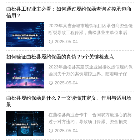
命。本文将深度解析区块链+保函的创新应
曲松县工程业主必看：如何通过履约保函查询监控承包商
用，展示这项技术如何解决行业多年痛点。
信用？
第一章 传统保函查询的五大顽疾1.1 时间成
2023年某省会城市地铁项目因承包商资金链
本黑洞银行柜台查询：平均耗时2.5个工作日
断裂导致工程停滞，曲松县业主单位事后核
跨境保函验证：SWIFT报文...
查发现：承包商提供的履约保函早在半年前
2025-05-04
就已失效。这个价值5.8亿的教训揭示：曲松
县工程业主不能只收保函不管保函，必须建
如何验证曲松县履约保函的真伪？5个关键检查点
立动态监控机制。本文将系统讲解如何通过
保函管理防范曲松县承包商信用风险。第一
2023年曲松县某建筑企业因接收虚假履约保
章 为什么曲松县工程业主必须监控保函状
函损失千万的案例震惊业界。随着电子保函
态？（1）血淋淋的行业现状住建部...
普及，伪造技术也"水涨船高"，掌握保函验
2025-05-04
真技能已成为曲松县企业风控必修课。本文
将揭示5个核心验证方法，带您练就"火眼金
曲松县履约保函是什么？一文读懂其定义、作用与适用场
睛"。一、基础信息核验：20%的假保函倒在
景
这第一步（1）要素完整性检查必备7要素缺
在曲松县商业合作中，合同双方最担心的莫
一不可：保函编号（如：GZ2023-XXX）开
过于对方违约，导致项目停滞、资金损失或
立日期与有效期担保...
法律纠纷。为了降低此类风险，"履约保
2025-05-04
函"作为一种重要的金融担保工具应运而生。