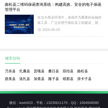
无论是曲松县工程招标、国际贸易，还是政
曲松县二维码保函查询系统：构建高效、安全的电子保函
府采购，曲松县履约保函都发挥着关键作
管理平台
用。那么，曲松县履约保函究竟是什么？它
在当今商业环境中，保函作为重要的金融担
如何保障交易安全？适用于哪些场景？本文
保工具，广泛应用于曲松县工程建设、国际
将全面解析履约保函的定义、作用、类型及
贸易、政府采购等领域。传统纸质保函存在
适用...
2025-05-03
流转效率低、验证困难、易伪造等问题，严
重制约了商业活动的便捷性与安全性。随着
数字化转型浪潮席卷各行各业，曲松县二维
码保函查询系统应运而生，成为解决这些痛
点的创新方案。二维码保函查询系统通过将
城市分站
传统保函电子化，并赋予唯一可追溯的二维
码...
乃东县
扎囊县
贡嘎县
桑日县
琼结县
曲松县
措美县
洛扎县
加查县
隆子县
错那县
浪卡子县
微信：leishi010，手机：13235611170，QQ：1064568580